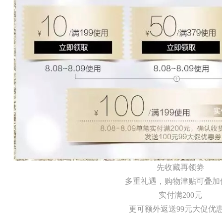
先收藏再领劵
多重礼遇，购物津贴可叠加
实付满200元
更可额外返送99元大促优