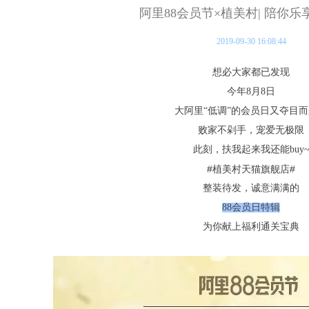
阿里88会员节×植美村| 陪你
2019-09-30 16:08:44
想必大家都已发现
今年8月8日
大阿里“低调”的会员日又夺目
败家不剁手，宠爱无极限
此刻，扶我起来我还能buy
#植美村天猫旗舰店
#
整装待发，诚意满满的
88会员日特辑
为你献上福利通关宝典