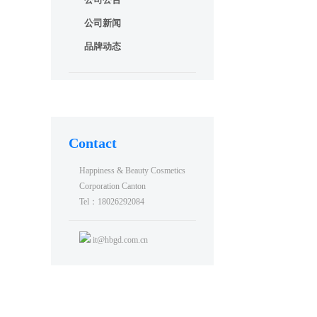
公司新闻
品牌动态
Contact
Happiness & Beauty Cosmetics
Corporation Canton
Tel：18026292084
it@hbgd.com.cn