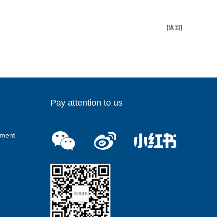
[返回]
Pay attention to us
ment