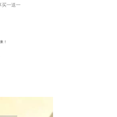
乐享买一送一
而来！
~