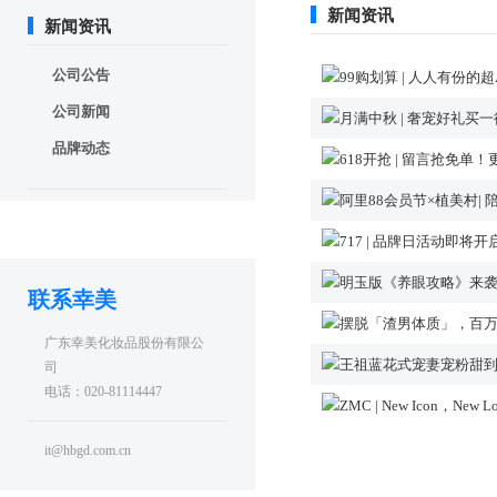
新闻资讯
新闻资讯
公司公告
99购划算 | 人人有份
公司新闻
月满中秋 | 奢宠好礼买
品牌动态
618开抢 | 留言抢免
阿里88会员节×植美村|
717 | 品牌日活动即
明玉版《养眼攻略》来
联系幸美
摆脱「渣男体质」，百
广东幸美化妆品股份有限公
王祖蓝花式宠妻宠粉甜
司
电话：020-81114447
ZMC | New Icon，New L
it@hbgd.com.cn