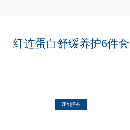
纤连蛋白舒缓养护6件套
即刻拥有