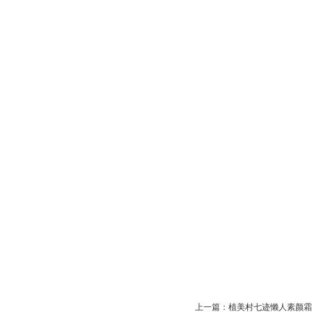
上一篇：
植美村七迹懒人素颜霜